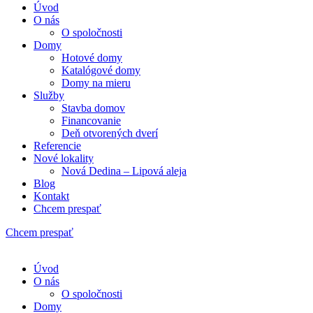
Úvod
O nás
O spoločnosti
Domy
Hotové domy
Katalógové domy
Domy na mieru
Služby
Stavba domov
Financovanie
Deň otvorených dverí
Referencie
Nové lokality
Nová Dedina – Lipová aleja
Blog
Kontakt
Chcem prespať
Chcem prespať
Úvod
O nás
O spoločnosti
Domy