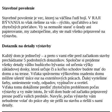
Stavebné povolenie
Stavebné povolenie je vec, ktorej sa väčšina ľudí bojí. V RAJI
BÝVANIA to však riešime za vás – rýchlo, spoľahlivo a bez
zbytočných prieťahov. Vy sa nemusíte starať o úrady ani
papierovanie, my zabezpečíme, aby ste mali všetko pripravené na
výstavbu.
Dotazník na detaily výstavby
Každý dom je jedinečný – a preto s vami ešte pred začiatkom stavby
prechádzame 5 podrobných dotazníkov. Spoločne si prejdeme
všetky detaily vášho budúceho bývania: od určenia výšky
základovej dosky, ktorá určuje či a koľko schodov budete mať do
domu a na terase. Vďaka správnemu výškovému osadeniu domu
môžete ušetriť tisíce eur na exteriérových prácach. Ďalej vyriešime
farby, umiestnenie vody, odpadov, vypínačov a svetiel.
Vďaka tomu dokážeme predísť zbytočným problémom počas
výstavby a vy máte istotu, že váš dom bude od začiatku pripravený
presne podľa vašich predstáv. Navyše, počas výstavby vám
nebudeme volať do práce aby ste prišli na stavbu a riešili s nami
detaily.