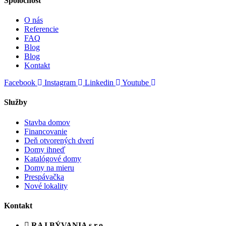
Spoločnosť
O nás
Referencie
FAQ
Blog
Blog
Kontakt
Facebook
Instagram
Linkedin
Youtube
Služby
Stavba domov
Financovanie
Deň otvorených dverí
Domy ihneď
Katalógové domy
Domy na mieru
Prespávačka
Nové lokality
Kontakt
RAJ BÝVANIA s.r.o.