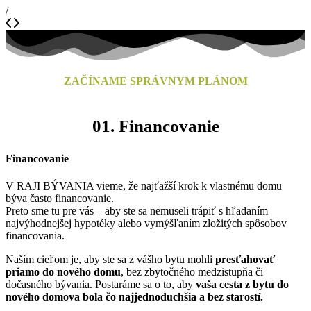
/
ZAČÍNAME SPRÁVNYM PLÁNOM
01.
Financovanie
Financovanie
V RAJI BÝVANIA vieme, že najťažší krok k vlastnému domu
býva často financovanie.
Preto sme tu pre vás – aby ste sa nemuseli trápiť s hľadaním
najvýhodnejšej hypotéky alebo vymýšľaním zložitých spôsobov
financovania.
Naším cieľom je, aby ste sa z vášho bytu mohli
presťahovať
priamo do nového domu
, bez zbytočného medzistupňa či
dočasného bývania. Postaráme sa o to, aby
vaša cesta z bytu do
nového domova bola čo najjednoduchšia a bez starostí.