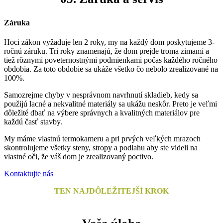
Záruka
Hoci zákon vyžaduje len 2 roky, my na každý dom poskytujeme 3-
ročnú záruku. Tri roky znamenajú, že dom prejde troma zimami a
tiež rôznymi poveternostnými podmienkami počas každého ročného
obdobia. Za toto obdobie sa ukáže všetko čo nebolo zrealizované na
100%.
Samozrejme chyby v nesprávnom navrhnutí skladieb, kedy sa
použijú lacné a nekvalitné materiály sa ukážu neskôr. Preto je veľmi
dôležité dbať na výbere správnych a kvalitných materiálov pre
každú časť stavby.
My máme vlastnú termokameru a pri prvých veľkých mrazoch
skontrolujeme všetky steny, stropy a podlahu aby ste videli na
vlastné oči, že váš dom je zrealizovaný poctivo.
Kontaktujte nás
TEN NAJDÔLEŽITEJŠÍ KROK