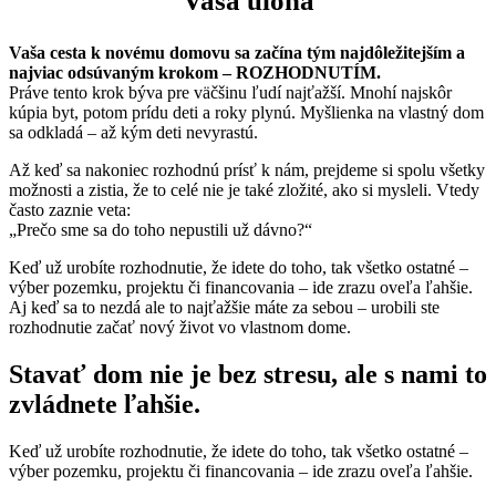
Vaša úloha
Vaša cesta k novému domovu sa začína tým najdôležitejším a
najviac odsúvaným krokom – ROZHODNUTÍM.
Práve tento krok býva pre väčšinu ľudí najťažší. Mnohí najskôr
kúpia byt, potom prídu deti a roky plynú. Myšlienka na vlastný dom
sa odkladá – až kým deti nevyrastú.
Až keď sa nakoniec rozhodnú prísť k nám, prejdeme si spolu všetky
možnosti a zistia, že to celé nie je také zložité, ako si mysleli. Vtedy
často zaznie veta:
„Prečo sme sa do toho nepustili už dávno?“
Keď už urobíte rozhodnutie, že idete do toho, tak všetko ostatné –
výber pozemku, projektu či financovania – ide zrazu oveľa ľahšie.
Aj keď sa to nezdá ale to najťažšie máte za sebou – urobili ste
rozhodnutie začať nový život vo vlastnom dome.
Stavať dom nie je bez stresu, ale
s nami to
zvládnete ľahšie.
Keď už urobíte rozhodnutie, že idete do toho, tak všetko ostatné –
výber pozemku, projektu či financovania – ide zrazu oveľa ľahšie.