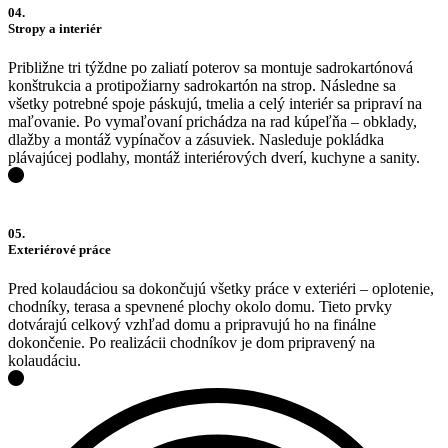
04.
Stropy a interiér
Približne tri týždne po zaliatí poterov sa montuje sadrokartónová
konštrukcia a protipožiarny sadrokartón na strop. Následne sa
všetky potrebné spoje páskujú, tmelia a celý interiér sa pripraví na
maľovanie. Po vymaľovaní prichádza na rad kúpeľňa – obklady,
dlažby a montáž vypínačov a zásuviek. Nasleduje pokládka
plávajúcej podlahy, montáž interiérových dverí, kuchyne a sanity.
05.
Exteriérové práce
Pred kolaudáciou sa dokončujú všetky práce v exteriéri – oplotenie,
chodníky, terasa a spevnené plochy okolo domu. Tieto prvky
dotvárajú celkový vzhľad domu a pripravujú ho na finálne
dokončenie. Po realizácii chodníkov je dom pripravený na
kolaudáciu.