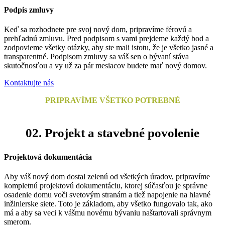
Podpis zmluvy
Keď sa rozhodnete pre svoj nový dom, pripravíme férovú a
prehľadnú zmluvu. Pred podpisom s vami prejdeme každý bod a
zodpovieme všetky otázky, aby ste mali istotu, že je všetko jasné a
transparentné. Podpisom zmluvy sa váš sen o bývaní stáva
skutočnosťou a vy už za pár mesiacov budete mať nový domov.
Kontaktujte nás
PRIPRAVÍME VŠETKO POTREBNÉ
02.
Projekt a stavebné povolenie
Projektová dokumentácia
Aby váš nový dom dostal zelenú od všetkých úradov, pripravíme
kompletnú projektovú dokumentáciu, ktorej súčasťou je správne
osadenie domu voči svetovým stranám a tiež napojenie na hlavné
inžinierske siete. Toto je základom, aby všetko fungovalo tak, ako
má a aby sa veci k vášmu novému bývaniu naštartovali správnym
smerom.