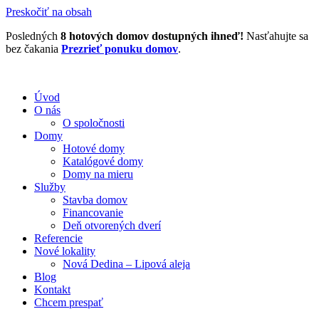
Preskočiť na obsah
Posledných
8 hotových domov dostupných ihneď!
Nasťahujte sa
bez čakania
Prezrieť ponuku domov
.
Úvod
O nás
O spoločnosti
Domy
Hotové domy
Katalógové domy
Domy na mieru
Služby
Stavba domov
Financovanie
Deň otvorených dverí
Referencie
Nové lokality
Nová Dedina – Lipová aleja
Blog
Kontakt
Chcem prespať