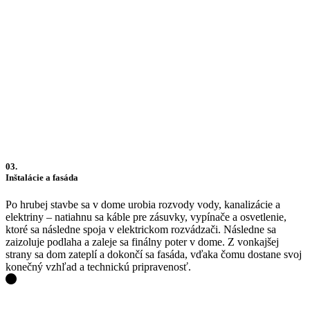
03.
Inštalácie a fasáda
Po hrubej stavbe sa v dome urobia rozvody vody, kanalizácie a
elektriny – natiahnu sa káble pre zásuvky, vypínače a osvetlenie,
ktoré sa následne spoja v elektrickom rozvádzači. Následne sa
zaizoluje podlaha a zaleje sa finálny poter v dome. Z vonkajšej
strany sa dom zateplí a dokončí sa fasáda, vďaka čomu dostane svoj
konečný vzhľad a technickú pripravenosť.