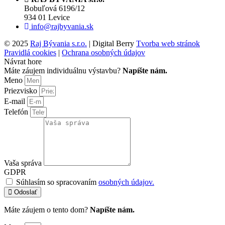
Bobuľová 6196/12
934 01 Levice
info@rajbyvania.sk
© 2025
Raj Bývania s.r.o.
| Digital Berry
Tvorba web stránok
Pravidlá cookies
|
Ochrana osobných údajov
Návrat hore
Máte záujem individuálnu výstavbu?
Napíšte nám.
Meno
Priezvisko
E-mail
Telefón
Vaša správa
GDPR
Súhlasím so spracovaním
osobných údajov.
Odoslať
Máte záujem o tento dom?
Napíšte nám.