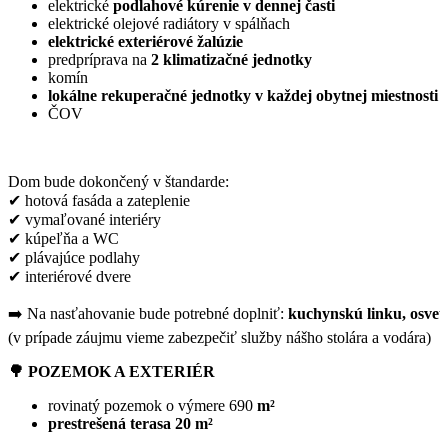
elektrické
podlahové kúrenie v dennej časti
elektrické olejové radiátory v spálňach
elektrické exteriérové žalúzie
predpríprava na
2 klimatizačné jednotky
komín
lokálne rekuperačné jednotky v každej obytnej miestnosti
ČOV
Dom bude dokončený v štandarde:
✔ hotová fasáda a zateplenie
✔ vymaľované interiéry
✔ kúpeľňa a WC
✔ plávajúce podlahy
✔ interiérové dvere
➡️ Na nasťahovanie bude potrebné doplniť:
kuchynskú linku, osvetl
(v prípade záujmu vieme zabezpečiť služby nášho stolára a vodára)
🌳
POZEMOK A EXTERIÉR
rovinatý pozemok o výmere 690
m²
prestrešená terasa 20 m²