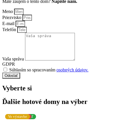
Máte záujem o tento dom?
Napíšte nám.
Meno
Priezvisko
E-mail
Telefón
Vaša správa
GDPR
Súhlasím so spracovaním
osobných údajov.
Odoslať
Vyberte si
Ďalšie hotové domy
na výber
Vo výstavbe
Dostupné ihneď
Dostupné ihneď
Rezervované
Rezervované
Vo výstavbe
Vo výstavbe
Vo výstavbe
Vo výstavbe
Vo výstavbe