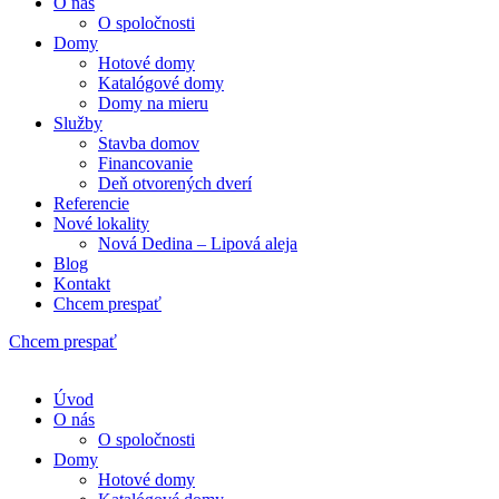
O nás
O spoločnosti
Domy
Hotové domy
Katalógové domy
Domy na mieru
Služby
Stavba domov
Financovanie
Deň otvorených dverí
Referencie
Nové lokality
Nová Dedina – Lipová aleja
Blog
Kontakt
Chcem prespať
Chcem prespať
Úvod
O nás
O spoločnosti
Domy
Hotové domy