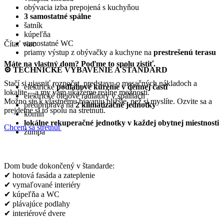
obývacia izba prepojená s kuchyňou
3 samostatné spálne
šatník
kúpeľňa
samostatné WC
Čítať viac
priamy výstup z obývačky a kuchyne na
prestrešenú terasu
Máte na vlastný dom?
Poďme to spolu zistiť.
⚙️
TECHNICKÉ VYBAVENIE A ŠTANDARD
Stačí si ujasniť rozpočet, predstavu o mesačných nákladoch a
elektrické
podlahové kúrenie v dennej časti
lokalite – a my vám ukážeme reálne možnosti.
elektrické olejové radiátory v spálňach
Možno ste k vlastnému bývaniu bližšie, než si myslíte. Ozvite sa a
predpríprava na
2 klimatizačné jednotky
prejdeme si to spolu na stretnutí.
komín
lokálne rekuperačné jednotky v každej obytnej miestnosti
Chcem sa stretnúť
žumpa
Dom bude dokončený v štandarde:
✔ hotová fasáda a zateplenie
✔ vymaľované interiéry
✔ kúpeľňa a WC
✔ plávajúce podlahy
✔ interiérové dvere