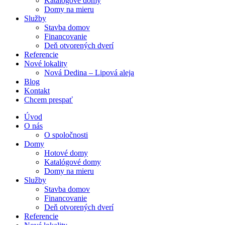
Katalógové domy
Domy na mieru
Služby
Stavba domov
Financovanie
Deň otvorených dverí
Referencie
Nové lokality
Nová Dedina – Lipová aleja
Blog
Kontakt
Chcem prespať
Úvod
O nás
O spoločnosti
Domy
Hotové domy
Katalógové domy
Domy na mieru
Služby
Stavba domov
Financovanie
Deň otvorených dverí
Referencie