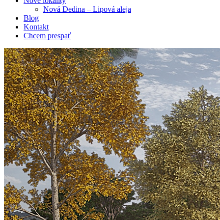
Nové lokality
Nová Dedina – Lipová aleja
Blog
Kontakt
Chcem prespať