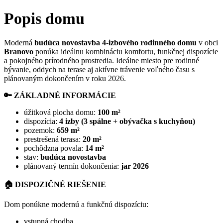
Popis domu
Moderná
budúca novostavba 4-izbového rodinného domu
v obci
Branovo
ponúka ideálnu kombináciu komfortu, funkčnej dispozície
a pokojného prírodného prostredia. Ideálne miesto pre rodinné
bývanie, oddych na terase aj aktívne trávenie voľného času s
plánovaným dokončením v roku 2026.
🔑
ZÁKLADNÉ INFORMÁCIE
úžitková plocha domu:
100 m²
dispozícia:
4 izby (3 spálne + obývačka s kuchyňou)
pozemok:
659 m²
prestrešená terasa:
20 m²
pochôdzna povala:
14 m²
stav:
budúca novostavba
plánovaný termín dokončenia:
jar 2026
🏠
DISPOZIČNÉ RIEŠENIE
Dom ponúkne modernú a funkčnú dispozíciu:
vstupná chodba