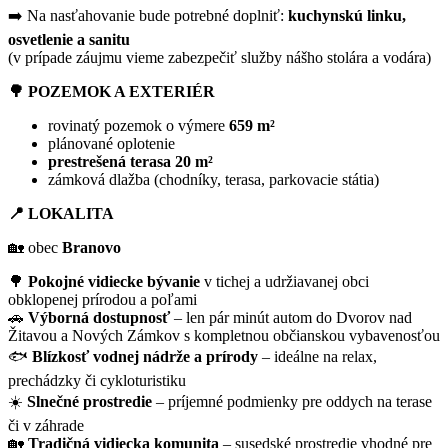
➡️ Na nasťahovanie bude potrebné doplniť:
kuchynskú linku,
osvetlenie a sanitu
(v prípade záujmu vieme zabezpečiť služby nášho stolára a vodára)
🌳
POZEMOK A EXTERIÉR
rovinatý pozemok o výmere
659 m²
plánované oplotenie
prestrešená terasa 20 m²
zámková dlažba (chodníky, terasa, parkovacie státia)
📍
LOKALITA
🏡 obec
Branovo
🌳
Pokojné vidiecke bývanie
v tichej a udržiavanej obci
obklopenej prírodou a poľami
🚗
Výborná dostupnosť
– len pár minút autom do Dvorov nad
Žitavou a Nových Zámkov s kompletnou občianskou vybavenosťou
🐟
Blízkosť vodnej nádrže a prírody
– ideálne na relax,
prechádzky či cykloturistiku
☀️
Slnečné prostredie
– príjemné podmienky pre oddych na terase
či v záhrade
🏡
Tradičná vidiecka komunita
– susedské prostredie vhodné pre