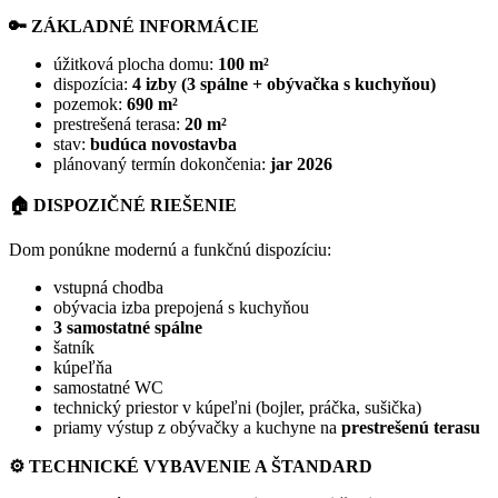
🔑
ZÁKLADNÉ INFORMÁCIE
úžitková plocha domu:
100 m²
dispozícia:
4 izby (3 spálne + obývačka s kuchyňou)
pozemok:
690 m²
prestrešená terasa:
20 m²
stav:
budúca novostavba
plánovaný termín dokončenia:
jar 2026
🏠
DISPOZIČNÉ RIEŠENIE
Dom ponúkne modernú a funkčnú dispozíciu:
vstupná chodba
obývacia izba prepojená s kuchyňou
3 samostatné spálne
šatník
kúpeľňa
samostatné WC
technický priestor v kúpeľni (bojler, práčka, sušička)
priamy výstup z obývačky a kuchyne na
prestrešenú terasu
⚙️
TECHNICKÉ VYBAVENIE A ŠTANDARD