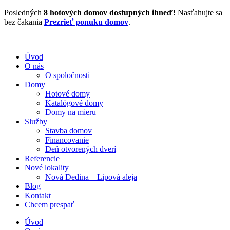
Preskočiť
Posledných
8 hotových domov dostupných ihneď!
Nasťahujte sa
na
bez čakania
Prezrieť ponuku domov
.
obsah
Úvod
O nás
O spoločnosti
Domy
Hotové domy
Katalógové domy
Domy na mieru
Služby
Stavba domov
Financovanie
Deň otvorených dverí
Referencie
Nové lokality
Nová Dedina – Lipová aleja
Blog
Kontakt
Chcem prespať
Úvod